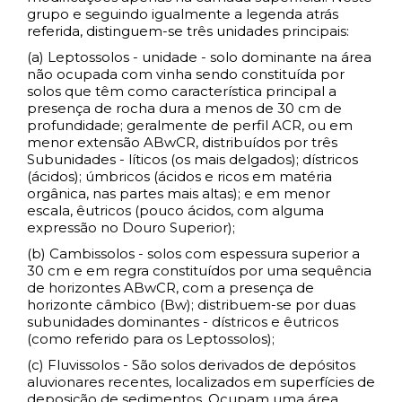
grupo e seguindo igualmente a legenda atrás
referida, distinguem-se três unidades principais:
(a) Leptossolos - unidade - solo dominante na área
não ocupada com vinha sendo constituída por
solos que têm como característica principal a
presença de rocha dura a menos de 30 cm de
profundidade; geralmente de perfil ACR, ou em
menor extensão ABwCR, distribuídos por três
Subunidades - líticos (os mais delgados); dístricos
(ácidos); úmbricos (ácidos e ricos em matéria
orgânica, nas partes mais altas); e em menor
escala, êutricos (pouco ácidos, com alguma
expressão no Douro Superior);
(b) Cambissolos - solos com espessura superior a
30 cm e em regra constituídos por uma sequência
de horizontes ABwCR, com a presença de
horizonte câmbico (Bw); distribuem-se por duas
subunidades dominantes - dístricos e êutricos
(como referido para os Leptossolos);
(c) Fluvissolos - São solos derivados de depósitos
aluvionares recentes, localizados em superfícies de
deposição de sedimentos. Ocupam uma área