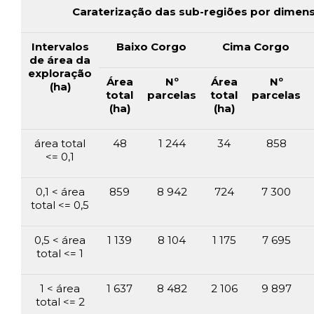
Caraterização das sub-regiões por dimen
Intervalos
Baixo Corgo
Cima Corgo
de área da
exploração
Área
Nº
Área
Nº
(ha)
total
parcelas
total
parcelas
(ha)
(ha)
área total
48
1 244
34
858
<= 0,1
0,1 < área
859
8 942
724
7 300
total <= 0,5
0,5 < área
1 139
8 104
1 175
7 695
total <= 1
1 < área
1 637
8 482
2 106
9 897
total <= 2