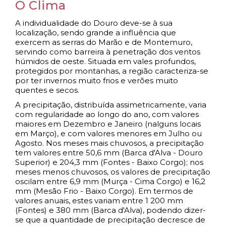
O Clima
A individualidade do Douro deve-se à sua
localização, sendo grande a influência que
exercem as serras do Marão e de Montemuro,
servindo como barreira à penetração dos ventos
húmidos de oeste. Situada em vales profundos,
protegidos por montanhas, a região caracteriza-se
por ter invernos muito frios e verões muito
quentes e secos.
A precipitação, distribuída assimetricamente, varia
com regularidade ao longo do ano, com valores
maiores em Dezembro e Janeiro (nalguns locais
em Março), e com valores menores em Julho ou
Agosto. Nos meses mais chuvosos, a precipitação
tem valores entre 50,6 mm (Barca d'Alva - Douro
Superior) e 204,3 mm (Fontes - Baixo Corgo); nos
meses menos chuvosos, os valores de precipitação
oscilam entre 6,9 mm (Murça - Cima Corgo) e 16,2
mm (Mesão Frio - Baixo Corgo). Em termos de
valores anuais, estes variam entre 1 200 mm
(Fontes) e 380 mm (Barca d'Alva), podendo dizer-
se que a quantidade de precipitação decresce de