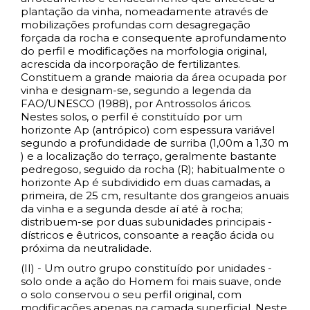
plantação da vinha, nomeadamente através de
mobilizações profundas com desagregação
forçada da rocha e consequente aprofundamento
do perfil e modificações na morfologia original,
acrescida da incorporação de fertilizantes.
Constituem a grande maioria da área ocupada por
vinha e designam-se, segundo a legenda da
FAO/UNESCO (1988), por Antrossolos áricos.
Nestes solos, o perfil é constituído por um
horizonte Ap (antrópico) com espessura variável
segundo a profundidade de surriba (1,00m a 1,30 m
) e a localização do terraço, geralmente bastante
pedregoso, seguido da rocha (R); habitualmente o
horizonte Ap é subdividido em duas camadas, a
primeira, de 25 cm, resultante dos grangeios anuais
da vinha e a segunda desde aí até à rocha;
distribuem-se por duas subunidades principais -
dístricos e êutricos, consoante a reação ácida ou
próxima da neutralidade.
(II) - Um outro grupo constituído por unidades -
solo onde a ação do Homem foi mais suave, onde
o solo conservou o seu perfil original, com
modificações apenas na camada superficial. Neste