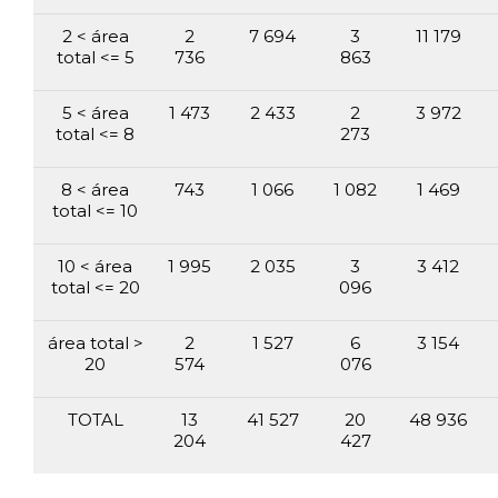
2 < área
2
7 694
3
11 179
total <= 5
736
863
5 < área
1 473
2 433
2
3 972
total <= 8
273
8 < área
743
1 066
1 082
1 469
total <= 10
10 < área
1 995
2 035
3
3 412
total <= 20
096
área total >
2
1 527
6
3 154
20
574
076
TOTAL
13
41 527
20
48 936
204
427