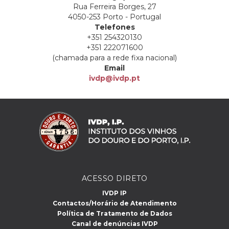
Rua Ferreira Borges, 27
4050-253 Porto - Portugal
Telefones
+351 254320130
+351 222071600
(chamada para a rede fixa nacional)
Email
ivdp@ivdp.pt
ACESSO DIRETO
IVDP IP
Contactos/Horário de Atendimento
Política de Tratamento de Dados
Canal de denúncias IVDP