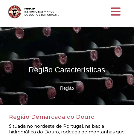
Região Características
Região
Região Demarcada do Douro
Situada no nordeste de Portugal, na bacia
hidrográfica do Douro, rodeada de montanhas que