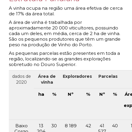
A vinha ocupa na região uma área efetiva de cerca
de 17% da área total.
A área de vinha é trabalhada por
aproximadamente 20 000 viticultores, possuindo
cada um deles, em média, cerca de 2 ha de vinha.
São os pequenos produtores que têm um grande
peso na produção de Vinho do Porto.
As pequenas parcelas estão presentes em toda a
região, localizando-se as grandes explorações
sobretudo no Douro Superior.
dados de
Área de
Exploradores
Parcelas
2020
vinha
ha
%
Nº
%
Nº
%
Áre
exp
Baixo
13
30
8 189
42
41
40
Corgo
204
527