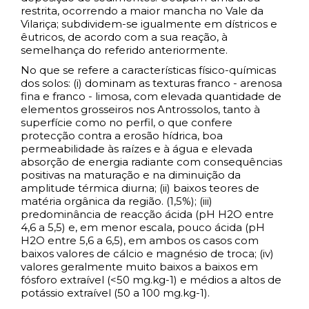
restrita, ocorrendo a maior mancha no Vale da
Vilariça; subdividem-se igualmente em dístricos e
êutricos, de acordo com a sua reação, à
semelhança do referido anteriormente.
No que se refere a características físico-químicas
dos solos: (i) dominam as texturas franco - arenosa
fina e franco - limosa, com elevada quantidade de
elementos grosseiros nos Antrossolos, tanto à
superfície como no perfil, o que confere
protecção contra a erosão hídrica, boa
permeabilidade às raízes e à água e elevada
absorção de energia radiante com consequências
positivas na maturação e na diminuição da
amplitude térmica diurna; (ii) baixos teores de
matéria orgânica da região. (1,5%); (iii)
predominância de reacção ácida (pH H2O entre
4,6 a 5,5) e, em menor escala, pouco ácida (pH
H2O entre 5,6 a 6,5), em ambos os casos com
baixos valores de cálcio e magnésio de troca; (iv)
valores geralmente muito baixos a baixos em
fósforo extraível (<50 mg.kg-1) e médios a altos de
potássio extraível (50 a 100 mg.kg-1).