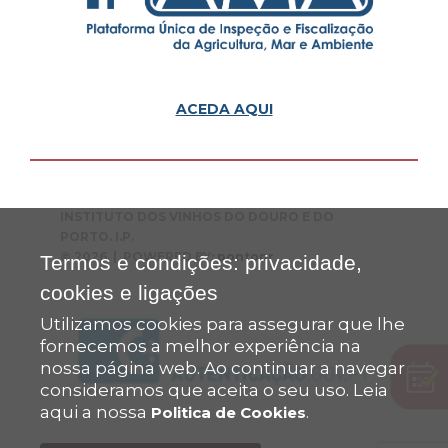
ACEDA AQUI
INSTITUTO DOS VINHOS DO DOURO E DO
PORTO. I.P.
© 2026 | POWERED BY:
pontopr
Termos e condições: privacidade,
cookies e ligações
Utilizamos cookies para assegurar que lhe
fornecemos a melhor experiência na
nossa página web. Ao continuar a navegar
consideramos que aceita o seu uso. Leia
aqui a nossa
.
Politica de Cookies