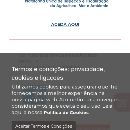
ACEDA AQUI
INSTITUTO DOS VINHOS DO DOURO E DO
PORTO. I.P.
© 2026 | POWERED BY:
pontopr
Termos e condições: privacidade,
cookies e ligações
Utilizamos cookies para assegurar que lhe
fornecemos a melhor experiência na
nossa página web. Ao continuar a navegar
consideramos que aceita o seu uso. Leia
aqui a nossa
.
Politica de Cookies
Aceitar Termos e Condições