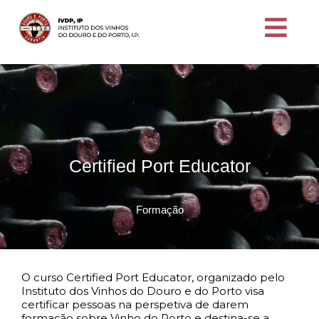
Certified Port Educator
Formação
O curso Certified Port Educator, organizado pelo
Instituto dos Vinhos do Douro e do Porto visa
certificar pessoas na perspetiva de darem
formação sobre Vinho do Porto e destina-se a