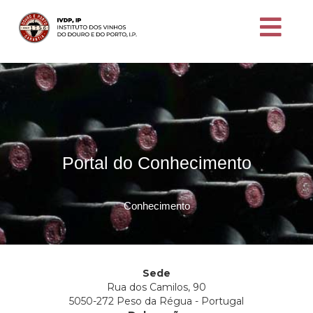
Portal do Conhecimento
Conhecimento
Sede
Rua dos Camilos, 90
5050-272 Peso da Régua - Portugal