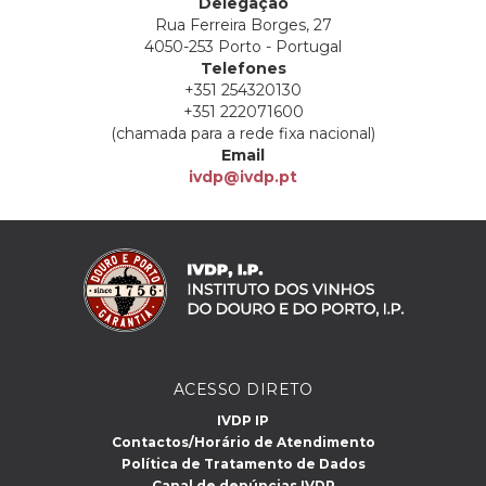
Delegação
Rua Ferreira Borges, 27
4050-253 Porto - Portugal
Telefones
+351 254320130
+351 222071600
(chamada para a rede fixa nacional)
Email
ivdp@ivdp.pt
ACESSO DIRETO
IVDP IP
Contactos/Horário de Atendimento
Política de Tratamento de Dados
Canal de denúncias IVDP