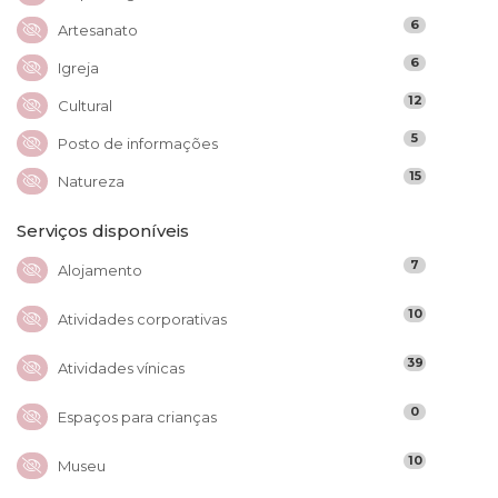
6
Artesanato
6
Igreja
12
Cultural
5
Posto de informações
15
Natureza
Serviços disponíveis
7
Alojamento
10
Atividades corporativas
39
Atividades vínicas
0
Espaços para crianças
10
Museu