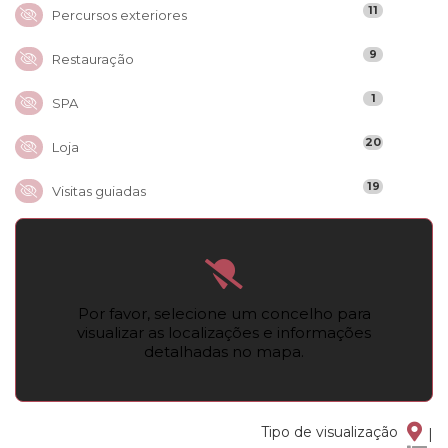
11
Percursos exteriores
9
Restauração
1
SPA
20
Loja
19
Visitas guiadas
Por favor, selecione um concelho para
visualizar as localizações e informações
detalhadas no mapa.
Tipo de visualização
|