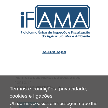
ACEDA AQUI
INSTITUTO DOS VINHOS DO DOURO E DO
PORTO. I.P.
© 2026 | POWERED BY:
pontopr
Termos e condições: privacidade,
cookies e ligações
Utilizamos cookies para assegurar que lhe