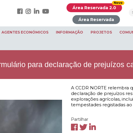
Novo
Área Reservada 2.0
Área Reservada
AGENTES ECONÓMICOS
INFORMAÇÃO
PROJETOS
COMU
mulário para declaração de prejuízos 
A CCDR NORTE relembra qu
declaração de prejuízos re
explorações agrícolas, inc
tempestades registadas ao
Partilhar