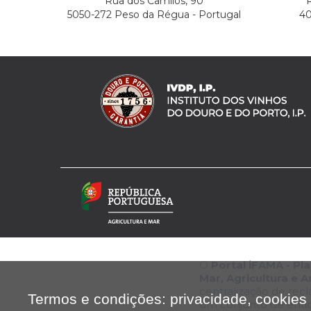
Rua dos Camilos, 90
R
5050-272 Peso da Régua - Portugal
40
O
Portal iFAMA - P
Mar, Agricultura e 
centralização de rec
Termos e condições: privacidade, cookies 
um conjunto de enti