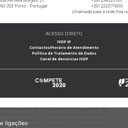
ua Ferreira Borges, 27
+351 254320130
50-253 Porto - Portugal
+351 222071600
(chamada para a rede fixa na
ACESSO DIRETO
IVDP IP
Contactos/Horário de Atendimento
Política de Tratamento de Dados
Canal de denúncias IVDP
lataforma única de reclamações e denúncias do
Ambiente
é um ponto único de entrada, gestão e
lamações e denúncias, de forma desmaterializada, por
e ligações
dades administrativas parceiras com competências