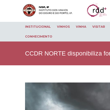
INSTITUCIONAL
VINHOS
VINHA
VISITAR
CONHECIMENTO
CCDR NORTE disponibiliza for