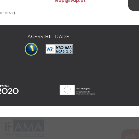
ivdp@ivdp.pt
cional)
ACESSIBILIDADE